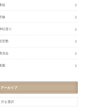
番組
研修
神社巡り
経営塾
講演会
農園
アーカイブ