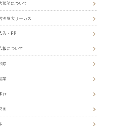
大蔵笑について
居酒屋大サーカス
広告・PR
広報について
掃除
授業
旅行
映画
本