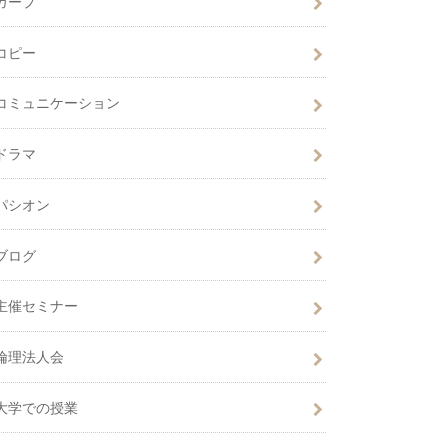
カープ
コピー
コミュニケーション
ドラマ
パシオン
ブログ
主催セミナー
倫理法人会
大学での授業