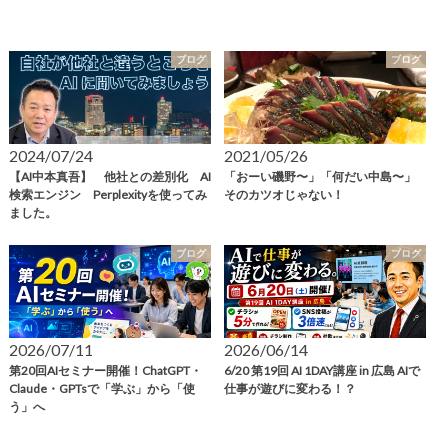
ブログ
ブログ
2024/07/24
2021/05/26
【AI中本真吾】 他社との差別化 AI
「おーい磯野〜」「何だい中島〜」
検索エンジン Perplexityを使ってみ
そのカツオじゃない！
ました。
ブログ
ブログ
2026/07/11
2026/06/14
第20回AIセミナー開催！ChatGPT・
6/20 第19回 AI 1DAY講座 in 広島 AIで
Claude・GPTsで「学ぶ」から「使
仕事が遊びに変わる！？
う」へ