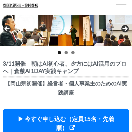
3/11開催 朝はAI初心者、夕方にはAI活用のプロ
へ｜倉敷AI1DAY実践キャンプ
【岡山県初開催】経営者・個人事業主のためのAI実
践講座
▶ 今すぐ申し込む（定員15名・先着
順）