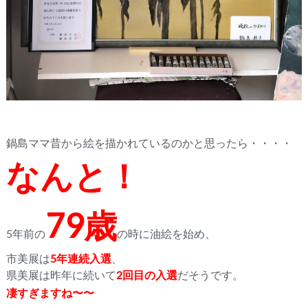
鍋島ママ昔から絵を描かれているのかと思ったら・・・・
なんと！
79歳
5年前の
の時に油絵を始め、
市美展は
5年連続入選
、
県美展は昨年に続いて
2回目の入選
だそうです。
凄すぎますね〜〜