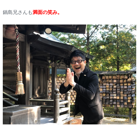
鍋島兄さんも
満面の笑み。