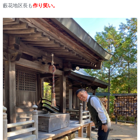
藪花地区長も
作り笑い。