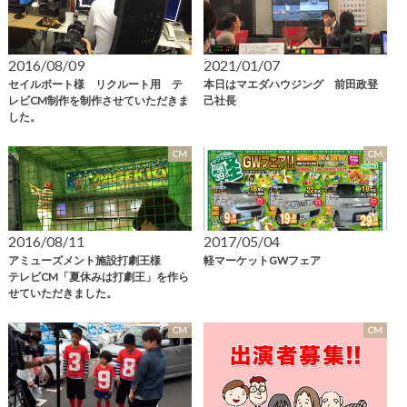
2016/08/09
2021/01/07
セイルボート様 リクルート用 テ
本日はマエダハウジング 前田政登
レビCM制作を制作させていただきま
己社長
した。
CM
CM
2016/08/11
2017/05/04
アミューズメント施設打劇王様
軽マーケットGWフェア
テレビCM「夏休みは打劇王」を作ら
せていただきました。
CM
CM