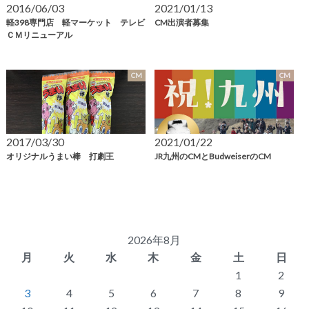
2016/06/03
2021/01/13
軽398専門店 軽マーケット テレビ
CM出演者募集
ＣＭリニューアル
CM
CM
2017/03/30
2021/01/22
オリジナルうまい棒 打劇王
JR九州のCMとBudweiserのCM
2026年8月
月
火
水
木
金
土
日
1
2
3
4
5
6
7
8
9