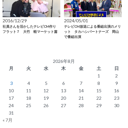
2016/12/29
2024/05/01
社員さんを活かしたテレビCM作り
テレビCM放送による番組出演のメリ
フラット７ 大竹 軽マーケット篇
ット タカハシパートナーズ 岡山
で番組出演
2026年8月
月
火
水
木
金
土
日
1
2
3
4
5
6
7
8
9
10
11
12
13
14
15
16
17
18
19
20
21
22
23
24
25
26
27
28
29
30
31
« 7月