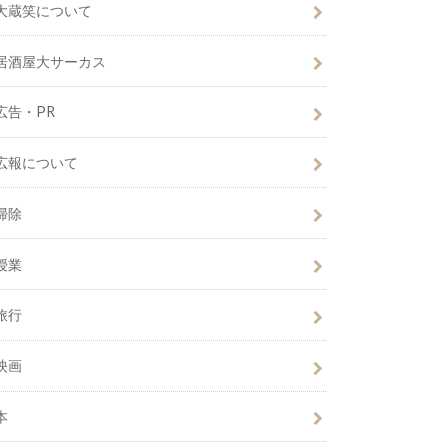
大蔵笑について
居酒屋大サーカス
広告・PR
広報について
掃除
授業
旅行
映画
本