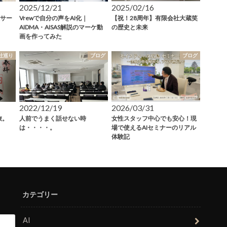
2025/12/21
2025/02/16
サー
Vrewで自分の声をAI化｜
【祝！28周年】有限会社大蔵笑
AIDMA・AISAS解説のマーケ動
の歴史と未来
画を作ってみた
社巡り
ブログ
ブログ
2022/12/19
2026/03/31
の旅。
人前でうまく話せない時
女性スタッフ中心でも安心！現
は・・・・。
場で使えるAIセミナーのリアル
体験記
カテゴリー
AI