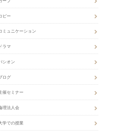
カープ
コピー
コミュニケーション
ドラマ
パシオン
ブログ
主催セミナー
倫理法人会
大学での授業