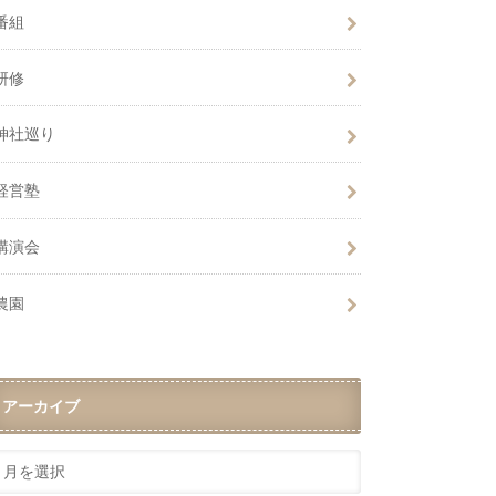
番組
研修
神社巡り
経営塾
講演会
農園
アーカイブ