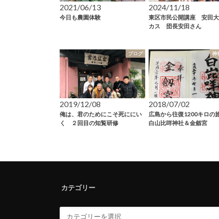
2021/06/13
2024/11/18
今日も農園体験
東区市民公開講座 安田大
カス 団長安田さん
ブログ
神
2019/12/08
2018/07/02
俺は、君のためにこそ死ににい
広島から往復1200キロ
く ２回目の知覧研修
白山比咩神社＆金劔宮
カテゴリー