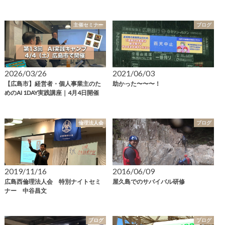
主催セミナー
ブログ
2026/03/26
2021/06/03
【広島市】経営者・個人事業主のた
助かった〜〜〜！
めのAI 1DAY実践講座｜4月4日開催
倫理法人会
ブログ
2019/11/16
2016/06/09
広島西倫理法人会 特別ナイトセミ
屋久島でのサバイバル研修
ナー 中谷昌文
ブログ
ブログ