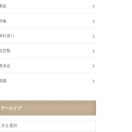
番組
研修
神社巡り
経営塾
講演会
農園
アーカイブ