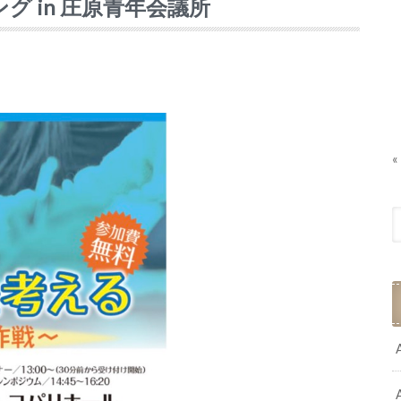
グ in 庄原青年会議所
«