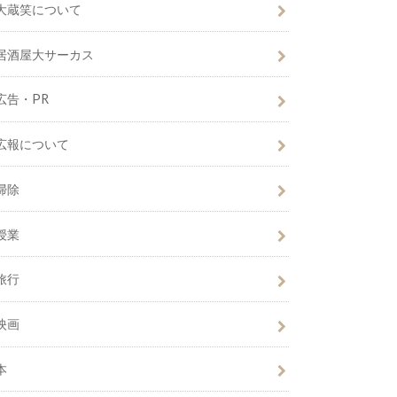
大蔵笑について
居酒屋大サーカス
広告・PR
広報について
掃除
授業
旅行
映画
本