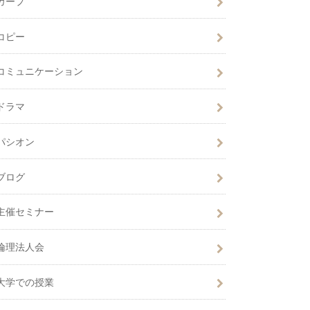
カープ
コピー
コミュニケーション
ドラマ
パシオン
ブログ
主催セミナー
倫理法人会
大学での授業