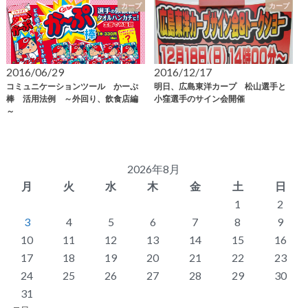
カープ
カープ
2016/06/29
2016/12/17
コミュニケーションツール かーぷ
明日、広島東洋カープ 松山選手と
棒 活用法例 ～外回り、飲食店編
小窪選手のサイン会開催
～
2026年8月
月
火
水
木
金
土
日
1
2
3
4
5
6
7
8
9
10
11
12
13
14
15
16
17
18
19
20
21
22
23
24
25
26
27
28
29
30
31