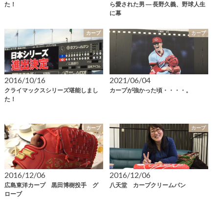
た！
ら愛された男 ― 長野久義、野球人生
に幕
カープ
カープ
2016/10/16
2021/06/04
クライマックスシリーズ堪能しまし
カープが強かった頃・・・・。
た！
カープ
カープ
2016/12/06
2016/12/06
広島東洋カープ 黒田博樹投手 グ
八天堂 カープクリームパン
ローブ