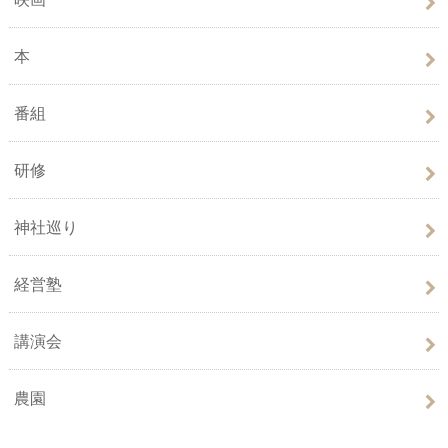
本
番組
研修
神社巡り
経営塾
講演会
農園