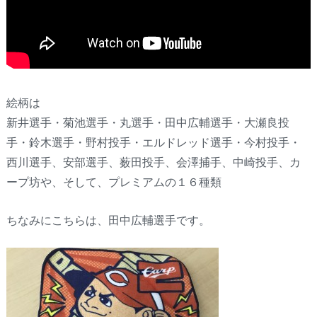
絵柄は
新井選手・菊池選手・丸選手・田中広輔選手・大瀬良投
手・鈴木選手・野村投手・エルドレッド選手・今村投手・
西川選手、安部選手、薮田投手、会澤捕手、中崎投手、カ
ープ坊や、そして、プレミアムの１６種類
ちなみにこちらは、田中広輔選手です。