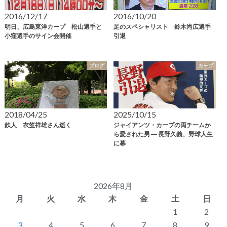
2016/12/17
2016/10/20
明日、広島東洋カープ 松山選手と
足のスペシャリスト 鈴木尚広選手
小窪選手のサイン会開催
引退
ブログ
カープ
2018/04/25
2025/10/15
鉄人 衣笠祥雄さん逝く
ジャイアンツ・カープの両チームか
ら愛された男 ― 長野久義、野球人生
に幕
2026年8月
月
火
水
木
金
土
日
1
2
3
4
5
6
7
8
9