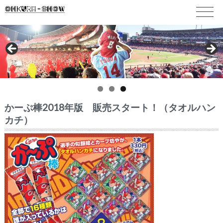
かーぷ棒2018年版 販売スタート！（タオルハン
カチ）