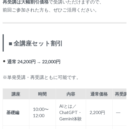
再受講は大幅割引価格
で受講いただけますので、
前回ご参加された方も、ぜひご活用ください。
■ 全講座セット割引
通常 24,200円 → 22,000円
※単発受講・再受講ともに可能です。
講座
時間
内容
通常価格
再受講
AIとは／
10:00〜
基礎編
ChatGPT・
2,200円
―
12:00
Gemini体験