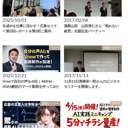
2025/10/01
2017/02/04
生成AIを仕事に活かす！広島セミナ
酒商山田 山田淳仁さん「戦わない
ー第2回レポート＆第3回ご案内
経営」出版記念パーティー
ブログ
主催セミナー
2025/12/21
2017/11/13
Vrewで自分の声をAI化｜AIDMA・
11月21日美崎栄一郎さんのビジネス
AISAS解説のマーケ動画を作ってみた
セミナーを開催します。
主催セミナー
ブログ