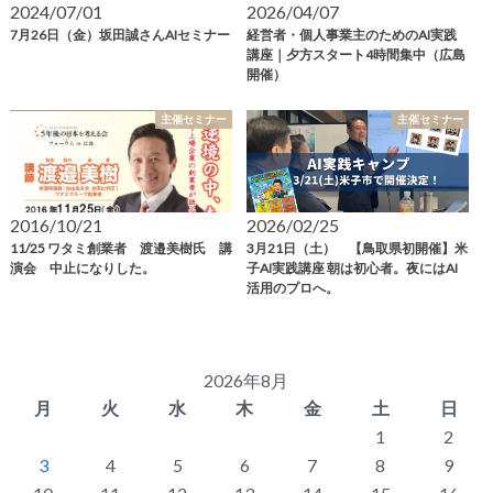
2024/07/01
2026/04/07
7月26日（金）坂田誠さんAIセミナー
経営者・個人事業主のためのAI実践
講座｜夕方スタート4時間集中（広島
開催）
主催セミナー
主催セミナー
2016/10/21
2026/02/25
11/25 ワタミ創業者 渡邉美樹氏 講
3月21日（土） 【鳥取県初開催】米
演会 中止になりした。
子AI実践講座 朝は初心者。夜にはAI
活用のプロへ。
2026年8月
月
火
水
木
金
土
日
1
2
3
4
5
6
7
8
9